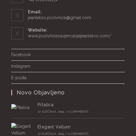
Email:
Opens
jeanleloo.pozivnice@gmail.com
in
your
Website:
application
www.pozivnicezavjencanjejeanleloo.com/
Facebook
Instagram
E-pošta
Novo Objavljeno
Pitalica
27 SIJEČNJA, 2025
/
0 COMMENTS
Elegant Vellum
27 SIJEČNJA, 2025
/
0 COMMENTS