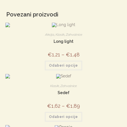
Povezani proizvodi
Akcija
,
Klasik
,
Zahvalnice
Long light
€
1,21
–
€
1,48
Ovaj
Odaberi opcije
proizvod
ima
više
varijanti.
Opcije
Klasik
,
Zahvalnice
se
mogu
Sedef
odabrati
na
stranici
€
1,62
–
€
1,89
proizvoda
Ovaj
Odaberi opcije
proizvod
ima
više