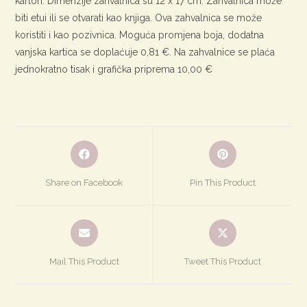
karton. Dimenzije zahvalnica su 12 x 17 cm. Zahvalnica može
biti etui ili se otvarati kao knjiga. Ova zahvalnica se može
koristiti i kao pozivnica. Moguća promjena boja, dodatna
vanjska kartica se doplaćuje 0,81 €. Na zahvalnice se plaća
jednokratno tisak i grafička priprema 10,00 €
Otvori
Otvori
u
u
novom
novom
Share on Facebook
Pin This Product
prozoru
prozoru
Otvori
Otvori
u
u
novom
novom
Mail This Product
Tweet This Product
prozoru
prozoru