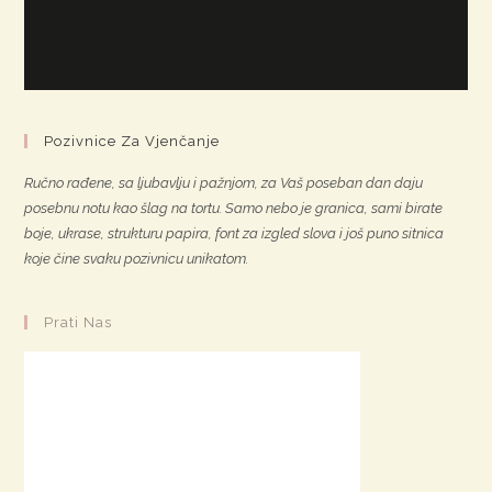
Pozivnice Za Vjenčanje
Ručno rađene, sa ljubavlju i pažnjom, za Vaš poseban dan daju
posebnu notu kao šlag na tortu. Samo nebo je granica, sami birate
boje, ukrase, strukturu papira, font za izgled slova i još puno sitnica
koje čine svaku pozivnicu unikatom.
Prati Nas