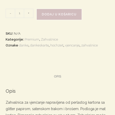
Marie
-
+
DODAJ U KOŠARICU
količina
SKU:
N/A
Kategorije:
Premium
,
Zahvalnice
Oznake
danke
,
dankeskarte
,
hochzeit
,
vjencanje
,
zahvalnice
OPIS
Opis
Zahvalnica za vjenčanje napravljena od perlastog kartona sa
glitter papirom, satenskom trakom i brošem. Podloga je mat