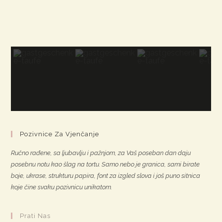
Pozivnice Za Vjenčanje
Ručno rađene, sa ljubavlju i pažnjom, za Vaš poseban dan daju
posebnu notu kao šlag na tortu. Samo nebo je granica, sami birate
boje, ukrase, strukturu papira, font za izgled slova i još puno sitnica
koje čine svaku pozivnicu unikatom.
Prati Nas