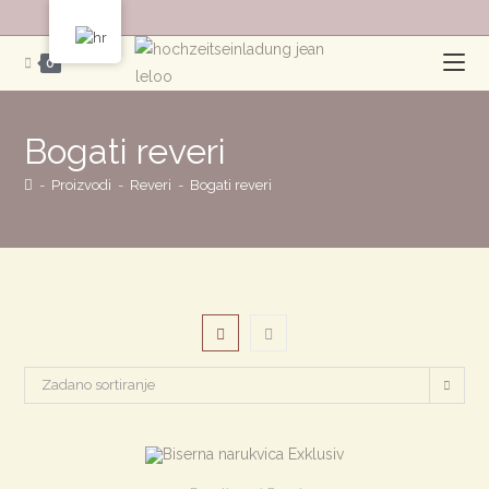
Preskoči
na
0
sadržaj
Bogati reveri
-
Proizvodi
-
Reveri
-
Bogati reveri
Zadano sortiranje