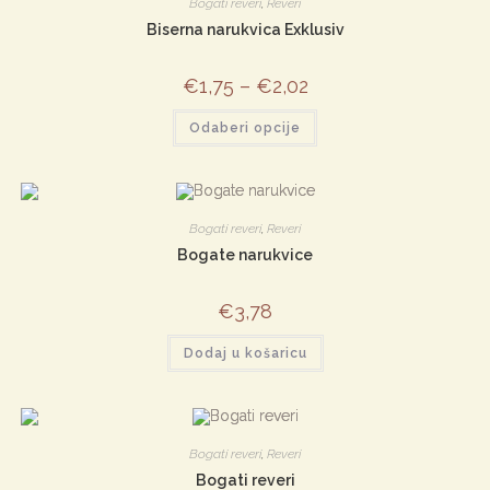
Bogati reveri
,
Reveri
Biserna narukvica Exklusiv
€
1,75
–
€
2,02
Ovaj
Odaberi opcije
proizvod
ima
više
varijanti.
Opcije
se
mogu
Bogati reveri
,
Reveri
odabrati
na
Bogate narukvice
stranici
proizvoda
€
3,78
Dodaj u košaricu
Bogati reveri
,
Reveri
Bogati reveri