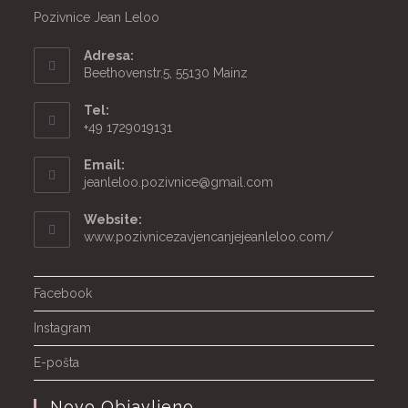
Pozivnice Jean Leloo
Adresa:
Beethovenstr.5, 55130 Mainz
Tel:
+49 1729019131
Email:
Opens
jeanleloo.pozivnice@gmail.com
in
your
Website:
application
www.pozivnicezavjencanjejeanleloo.com/
Facebook
Instagram
E-pošta
Novo Objavljeno