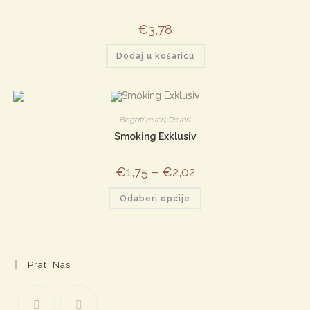
€
3,78
Dodaj u košaricu
Bogati reveri
,
Reveri
Smoking Exklusiv
€
1,75
–
€
2,02
Ovaj
Odaberi opcije
proizvod
ima
više
varijanti.
Opcije
se
mogu
Prati Nas
odabrati
na
stranici
proizvoda