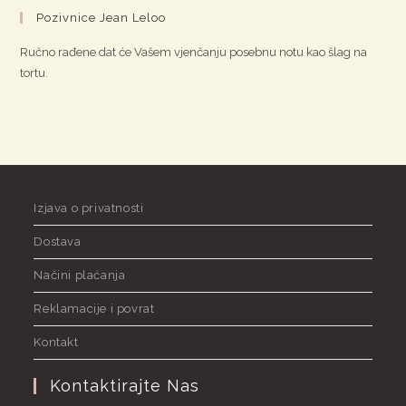
Pozivnice Jean Leloo
Ručno rađene dat će Vašem vjenčanju posebnu notu kao šlag na
tortu.
Izjava o privatnosti
Dostava
Načini plaćanja
Reklamacije i povrat
Kontakt
Kontaktirajte Nas