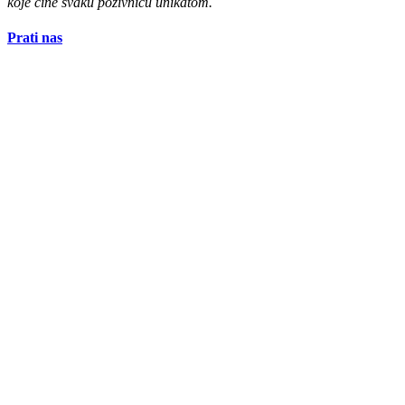
koje čine svaku pozivnicu unikatom.
Prati nas