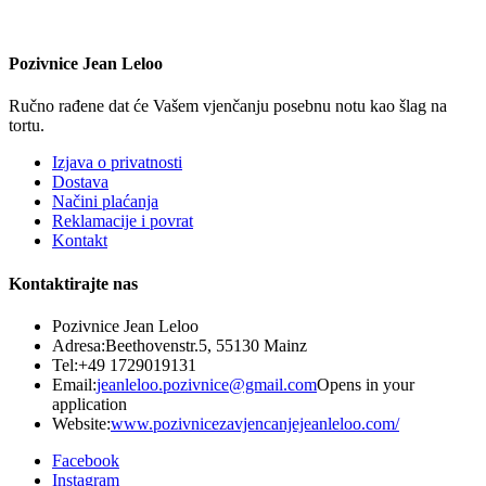
Pozivnice Jean Leloo
Ručno rađene dat će Vašem vjenčanju posebnu notu kao šlag na
tortu.
Izjava o privatnosti
Dostava
Načini plaćanja
Reklamacije i povrat
Kontakt
Kontaktirajte nas
Pozivnice Jean Leloo
Adresa:
Beethovenstr.5, 55130 Mainz
Tel:
+49 1729019131
Email:
jeanleloo.pozivnice@gmail.com
Opens in your
application
Website:
www.pozivnicezavjencanjejeanleloo.com/
Facebook
Instagram