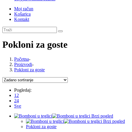
Moj račun
Košarica
Kontakt
Pokloni za goste
Početna
-
Proizvodi
-
Pokloni za goste
Pogledaj:
12
24
Sve
Brzi pogled
Brzi pogled
Pokloni za goste