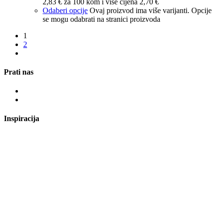
2,83 € za 100 kom i više cijena 2,70 €
Odaberi opcije
Ovaj proizvod ima više varijanti. Opcije
se mogu odabrati na stranici proizvoda
1
2
Prati nas
Inspiracija