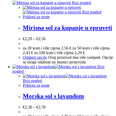
Brzi pogled
Brzi pogled
Pokloni za goste
Mirisna sol za kupanje u epruveti
€
2,29
–
€
2,56
za 20 kom i više cijena 2,56 € za 50 kom i više cijena
2,43 € za 100 kom i više cijena 2,29 €
Odaberi opcije
Ovaj proizvod ima više varijanti. Opcije
se mogu odabrati na stranici proizvoda
Brzi
pogled
Brzi pogled
Pokloni za goste
Morska sol s lavandom
€
2,30
–
€
2,70