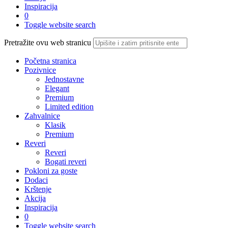
Inspiracija
0
Toggle website search
Pretražite ovu web stranicu
Početna stranica
Pozivnice
Jednostavne
Elegant
Premium
Limited edition
Zahvalnice
Klasik
Premium
Reveri
Reveri
Bogati reveri
Pokloni za goste
Dodaci
Krštenje
Akcija
Inspiracija
0
Toggle website search