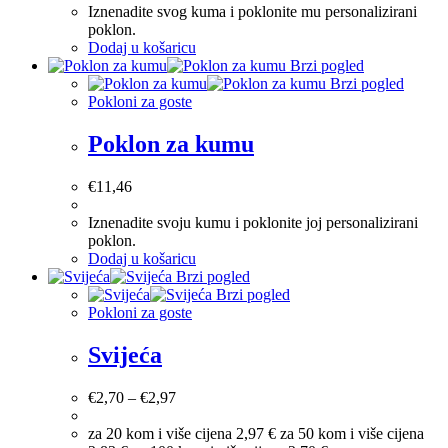
Iznenadite svog kuma i poklonite mu personalizirani
poklon.
Dodaj u košaricu
Brzi pogled
Brzi pogled
Pokloni za goste
Poklon za kumu
€
11,46
Iznenadite svoju kumu i poklonite joj personalizirani
poklon.
Dodaj u košaricu
Brzi pogled
Brzi pogled
Pokloni za goste
Svijeća
€
2,70
–
€
2,97
za 20 kom i više cijena 2,97 € za 50 kom i više cijena