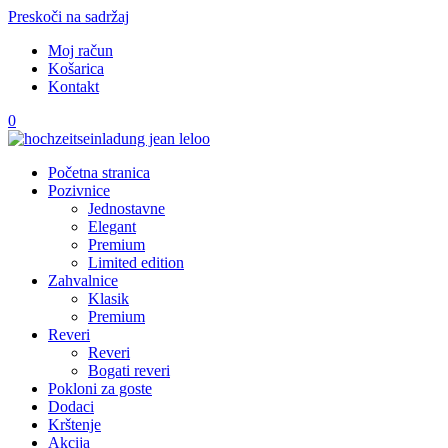
Preskoči na sadržaj
Moj račun
Košarica
Kontakt
0
Početna stranica
Pozivnice
Jednostavne
Elegant
Premium
Limited edition
Zahvalnice
Klasik
Premium
Reveri
Reveri
Bogati reveri
Pokloni za goste
Dodaci
Krštenje
Akcija