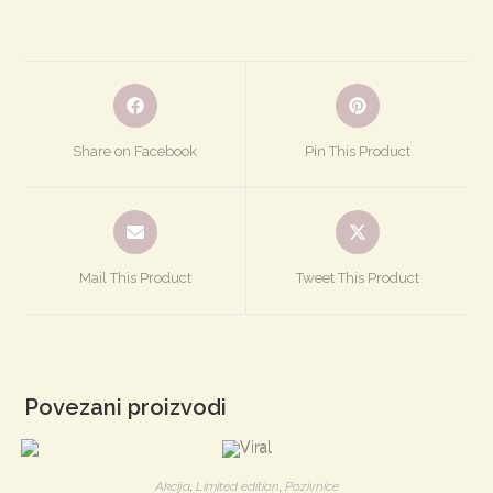
Otvori
Otvori
u
u
novom
novom
Share on Facebook
Pin This Product
prozoru
prozoru
Otvori
Otvori
u
u
novom
novom
Mail This Product
Tweet This Product
prozoru
prozoru
Povezani proizvodi
Akcija
,
Limited edition
,
Pozivnice