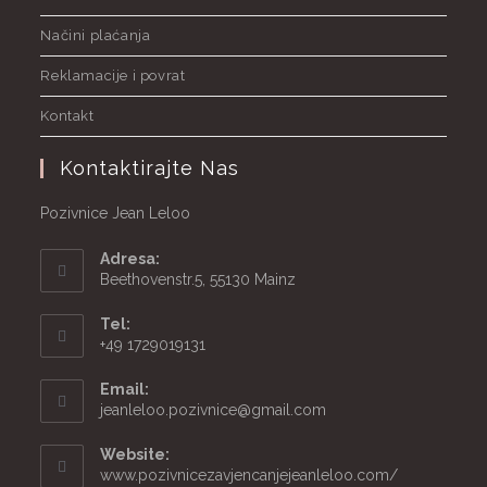
Načini plaćanja
Reklamacije i povrat
Kontakt
Kontaktirajte Nas
Pozivnice Jean Leloo
Adresa:
Beethovenstr.5, 55130 Mainz
Tel:
+49 1729019131
Email:
Opens
jeanleloo.pozivnice@gmail.com
in
your
Website:
application
www.pozivnicezavjencanjejeanleloo.com/