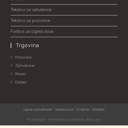
Tekstovi za zahvalnice
Tekstovi za pozivnice
Fontovi za izgled slova
Trgovina
Pozivnice
Zahvalnice
Reveri
Dodaci
Izjava o privatnosti
Impressum
O nama
Kontakt
© Copyright - Pozivnice za vjenčanje Jean Leloo