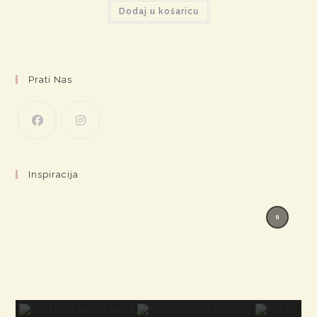
bila
je:
Dodaj u košaricu
je:
€0,61.
€0,94.
Prati Nas
Inspiracija