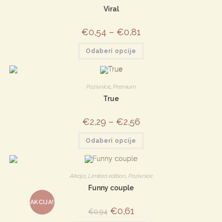
Viral
€
0,54
–
€
0,81
Ovaj
Odaberi opcije
proizvod
ima
više
varijanti.
Opcije
Pozivnice
,
Premium
se
mogu
True
odabrati
na
stranici
€
2,29
–
€
2,56
proizvoda
Ovaj
Odaberi opcije
proizvod
ima
više
varijanti.
Opcije
Akcija
,
Limited edition
,
Pozivnice
se
mogu
Funny couple
odabrati
na
AKCIJA!
stranici
Izvorna
€
0,61
Trenutna
proizvoda
€
0,94
cijena
cijena