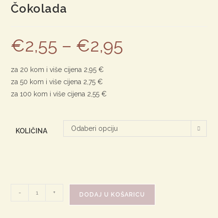
Čokolada
€
2,55
–
€
2,95
za 20 kom i više cijena 2,95 €
za 50 kom i više cijena 2,75 €
za 100 kom i više cijena 2,55 €
Odaberi opciju
KOLIČINA
Čokolada
-
+
DODAJ U KOŠARICU
količina