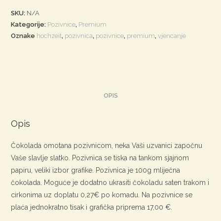
SKU:
N/A
Kategorije:
Pozivnice
,
Premium
Oznake
hochzeit
,
pozivnica
,
pozivnice
,
premium
,
vjencanje
OPIS
Opis
Čokolada omotana pozivnicom, neka Vaši uzvanici započnu
Vaše slavlje slatko. Pozivnica se tiska na tankom sjajnom
papiru, veliki izbor grafike. Pozivnica je 100g mliječna
čokolada. Moguće je dodatno ukrasiti čokoladu saten trakom i
cirkonima uz doplatu 0,27€ po komadu. Na pozivnice se
plaća jednokratno tisak i grafička priprema 17,00 €.