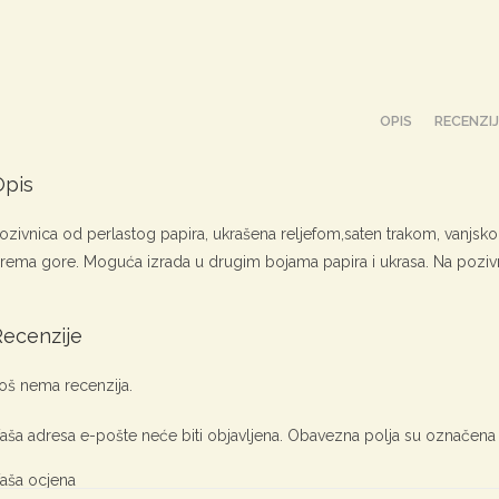
OPIS
RECENZIJ
Opis
ozivnica od perlastog papira, ukrašena reljefom,saten trakom, vanjsko
rema gore. Moguća izrada u drugim bojama papira i ukrasa. Na pozivni
Recenzije
oš nema recenzija.
aša adresa e-pošte neće biti objavljena.
Obavezna polja su označena
aša ocjena