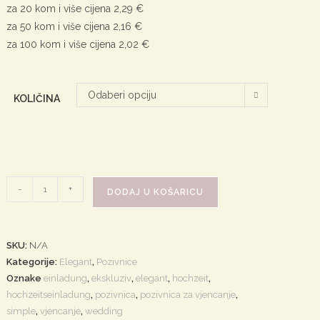
za 20 kom i više cijena 2,29 €
za 50 kom i više cijena 2,16 €
za 100 kom i više cijena 2,02 €
Odaberi opciju
KOLIČINA
Candy
-
+
DODAJ U KOŠARICU
količina
SKU:
N/A
Kategorije:
Elegant
,
Pozivnice
Oznake
einladung
,
ekskluziv
,
elegant
,
hochzeit
,
hochzeitseinladung
,
pozivnica
,
pozivnica za vjencanje
,
simple
,
vjencanje
,
wedding