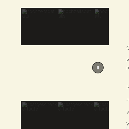
P
p
J
V
V