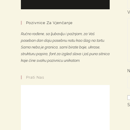
V
Pozivnice Za Vjenčanje
Ručno rađene, sa ljubavlju i pažnjom, za Vaš
poseban dan daju posebnu notu kao šlag na tortu.
Samo nebo je granica, sami birate boje, ukrase,
strukturu papira, font za izgled slova i još puno sitnica
koje čine svaku pozivnicu unikatom.
N
Prati Nas
S