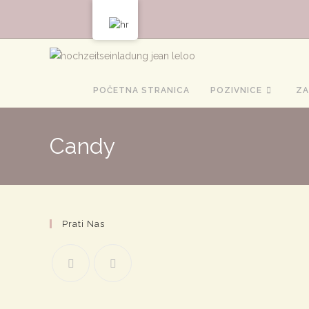
Preskoči
na
sadržaj
POČETNA STRANICA
POZIVNICE
ZA
Candy
Prati Nas