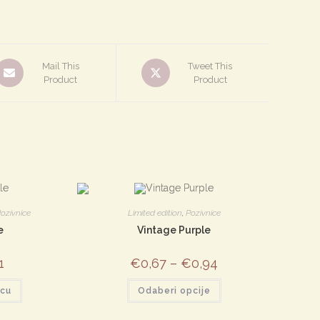
tvori
Otvori
Mail This
Tweet This
Product
u
Product
novom
novom
rozoru
prozoru
ozivnice
Limited edition
,
Pozivnice
e
Vintage Purple
a
1
Trenutna
€
0,67
–
€
0,94
cijena
je:
Ovaj
icu
€0,61.
Odaberi opcije
proizvod
ima
više