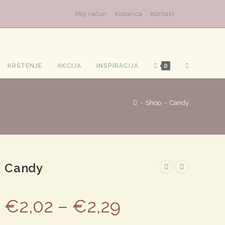
Moj račun
Košarica
Kontakt
TOGGLE
KRŠTENJE
AKCIJA
INSPIRACIJA
0
WEBSITE
-
Shop
-
Candy
SEARCH
Candy
€
2,02
–
€
2,29