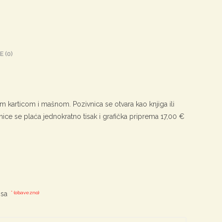
E (0)
m karticom i mašnom. Pozivnica se otvara kao knjiga ili
ce se plaća jednokratno tisak i grafička priprema 17,00 €
 sa
* (obavezno)