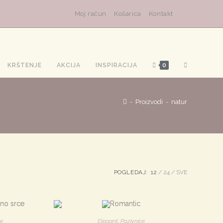
Moj račun
Košarica
Kontakt
TOGGLE
KRŠTENJE
AKCIJA
INSPIRACIJA
0
WEBSITE
-
Proizvodi
-
natur
SEARCH
POGLEDAJ:
12
24
SVE
ce
Elegant
,
Pozivnice