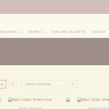
HVALNICE
REVERI
POKLONI ZA GOSTE
DODACI
Zadano sortiranje
Elegant
,
Pozivnice
Klasik
,
Zahvalni