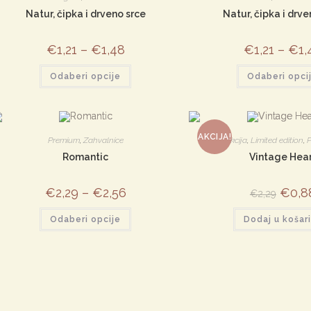
Natur, čipka i drveno srce
Natur, čipka i drve
€
1,21
–
€
1,48
€
1,21
–
€
1,
Ovaj
Odaberi opcije
Odaberi opci
proizvod
ima
više
varijanti.
Opcije
se
mogu
AKCIJA!
Premium
,
Zahvalnice
Akcija
,
Limited edition
,
P
odabrati
na
Romantic
Vintage Hea
stranici
proizvoda
€
2,29
–
€
2,56
Izvorn
€
0,8
€
2,29
cijena
bila
Ovaj
Odaberi opcije
Dodaj u košar
je:
proizvod
€2,29.
ima
više
varijanti.
Opcije
se
mogu
odabrati
na
stranici