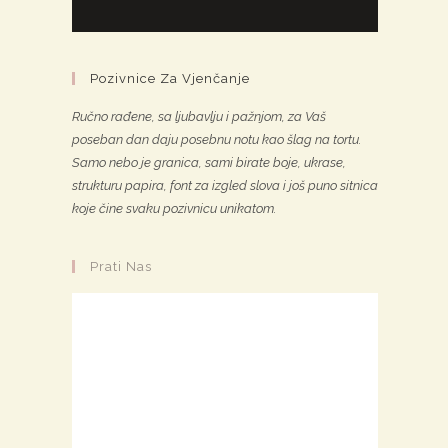
Pozivnice Za Vjenčanje
Ručno rađene, sa ljubavlju i pažnjom, za Vaš
poseban dan daju posebnu notu kao šlag na tortu.
Samo nebo je granica, sami birate boje, ukrase,
strukturu papira, font za izgled slova i još puno sitnica
koje čine svaku pozivnicu unikatom.
Prati Nas