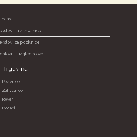
 nama
ekstovi za zahvalnice
ekstovi za pozivnice
ontovi za izgled slova
Trgovina
Pozivnice
Zahvalnice
Reveri
Dodaci