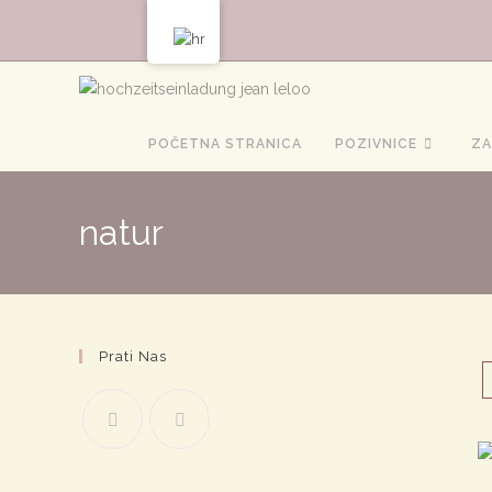
Preskoči
na
sadržaj
POČETNA STRANICA
POZIVNICE
ZA
natur
Prati Nas