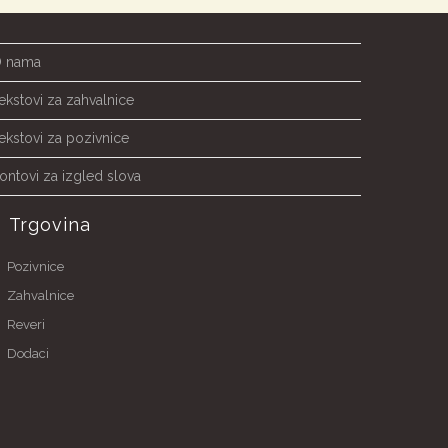
 nama
ekstovi za zahvalnice
ekstovi za pozivnice
ontovi za izgled slova
Trgovina
Pozivnice
Zahvalnice
Reveri
Dodaci