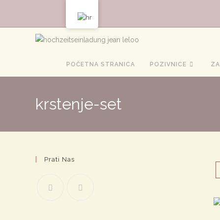
Preskoči
na
sadržaj
POČETNA STRANICA
POZIVNICE
ZA
krstenje-set
Prati Nas