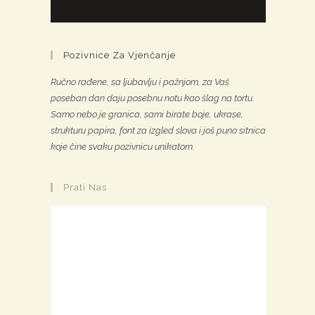
Pozivnice Za Vjenčanje
Ručno rađene, sa ljubavlju i pažnjom, za Vaš
poseban dan daju posebnu notu kao šlag na tortu.
Samo nebo je granica, sami birate boje, ukrase,
strukturu papira, font za izgled slova i još puno sitnica
koje čine svaku pozivnicu unikatom.
Prati Nas