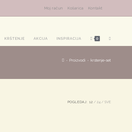
Moj račun
Košarica
Kontakt
TOGGLE
KRŠTENJE
AKCIJA
INSPIRACIJA
0
WEBSITE
-
Proizvodi
-
krstenje-set
SEARCH
POGLEDAJ:
12
24
SVE