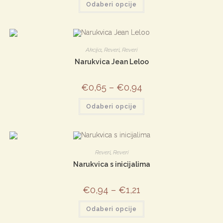
Odaberi opcije
proizvod
ima
više
varijanti.
Opcije
se
mogu
Akcija
,
Reveri
,
Reveri
odabrati
na
Narukvica Jean Leloo
stranici
proizvoda
€
0,65
–
€
0,94
Ovaj
Odaberi opcije
proizvod
ima
više
varijanti.
Opcije
se
mogu
Reveri
,
Reveri
odabrati
na
Narukvica s inicijalima
stranici
proizvoda
€
0,94
–
€
1,21
Ovaj
Odaberi opcije
proizvod
ima