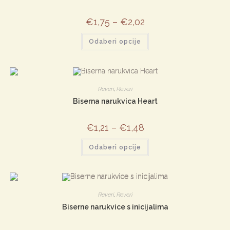
stranici
proizvoda
€
1,75
–
€
2,02
Ovaj
Odaberi opcije
proizvod
ima
više
varijanti.
Opcije
se
mogu
Reveri
,
Reveri
odabrati
na
Biserna narukvica Heart
stranici
proizvoda
€
1,21
–
€
1,48
Ovaj
Odaberi opcije
proizvod
ima
više
varijanti.
Opcije
se
mogu
Reveri
,
Reveri
odabrati
na
Biserne narukvice s inicijalima
stranici
proizvoda