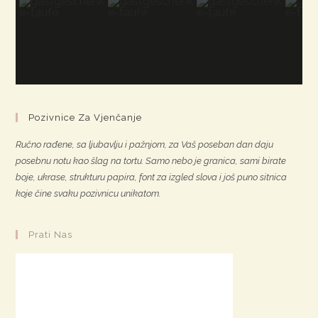
Pozivnice Za Vjenčanje
Ručno rađene, sa ljubavlju i pažnjom, za Vaš poseban dan daju
posebnu notu kao šlag na tortu. Samo nebo je granica, sami birate
boje, ukrase, strukturu papira, font za izgled slova i još puno sitnica
koje čine svaku pozivnicu unikatom.
Prati Nas