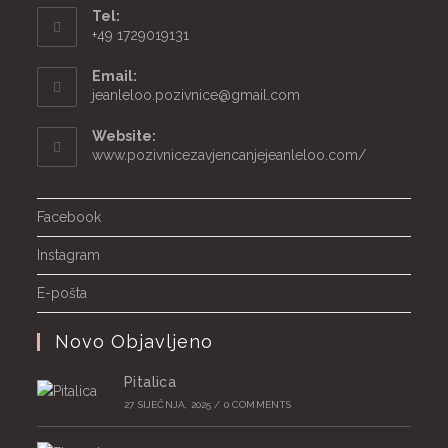
Tel:
+49 1729019131
Email:
Opens
jeanleloo.pozivnice@gmail.com
in
your
Website:
application
www.pozivnicezavjencanjejeanleloo.com/
Facebook
Instagram
E-pošta
Novo Objavljeno
Pitalica
27 SIJEČNJA, 2025
/
0 COMMENTS