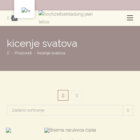
Preskoči
na
0
sadržaj
kicenje svatova
-
Proizvodi
-
kicenje svatova
Zadano sortiranje