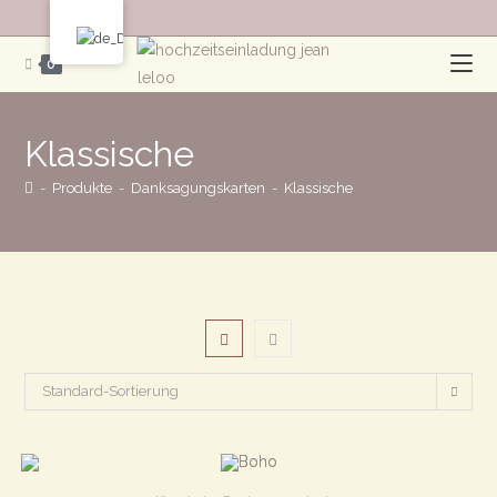
Zum
Inhalt
0
Klassische
-
Produkte
-
Danksagungskarten
-
Klassische
Standard-Sortierung