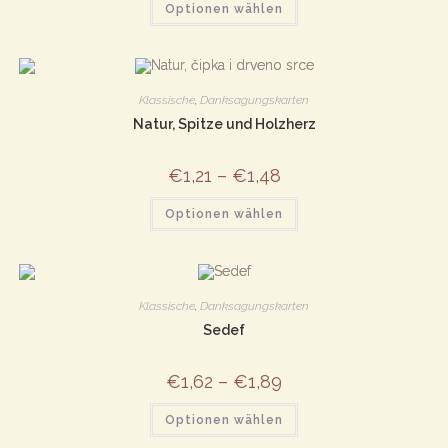
Optionen wählen
Produkt
weist
mehrere
Varianten
auf.
Die
Optionen
Klassische
,
Danksagungskarten
können
auf
Natur, Spitze und Holzherz
der
Produktseite
gewählt
€
1,21
–
€
1,48
werden
Dieses
Optionen wählen
Produkt
weist
mehrere
Varianten
auf.
Die
Optionen
Klassische
,
Danksagungskarten
können
auf
Sedef
der
Produktseite
gewählt
€
1,62
–
€
1,89
werden
Dieses
Optionen wählen
Produkt
weist