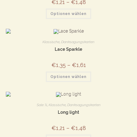
€
1,21
–
€
1,48
werden
Dieses
Optionen wählen
Produkt
weist
mehrere
Varianten
auf.
Die
Optionen
Klassische
,
Danksagungskarten
können
auf
Lace Sparkle
der
Produktseite
gewählt
€
1,35
–
€
1,61
werden
Dieses
Optionen wählen
Produkt
weist
mehrere
Varianten
auf.
Die
Optionen
Sale %
,
Klassische
,
Danksagungskarten
können
auf
Long light
der
Produktseite
gewählt
€
1,21
–
€
1,48
werden
Dieses