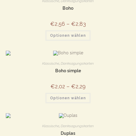
Klassische
,
Danksagungskarten
Boho
€
2,56
–
€
2,83
Dieses
Optionen wählen
Produkt
weist
mehrere
Varianten
auf.
Die
Optionen
Klassische
,
Danksagungskarten
können
auf
Boho simple
der
Produktseite
gewählt
€
2,02
–
€
2,29
werden
Dieses
Optionen wählen
Produkt
weist
mehrere
Varianten
auf.
Die
Optionen
Klassische
,
Danksagungskarten
können
auf
Duplas