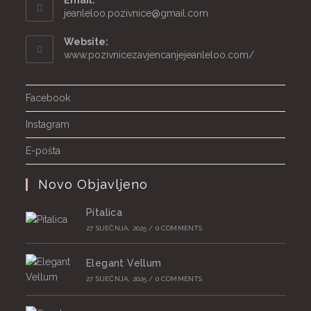
Email:
Opens
jeanleloo.pozivnice@gmail.com
in
your
Website:
application
www.pozivnicezavjencanjejeanleloo.com/
Facebook
Instagram
E-pošta
Novo Objavljeno
Pitalica
27 SIJEČNJA, 2025
/
0 COMMENTS
Elegant Vellum
27 SIJEČNJA, 2025
/
0 COMMENTS