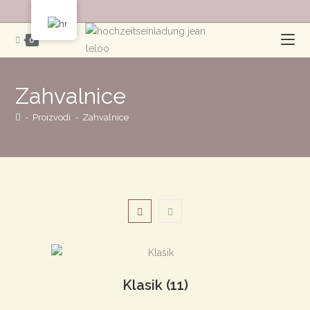
Preskoči
na
0
sadržaj
Zahvalnice
-
Proizvodi
-
Zahvalnice
Klasik
(11)