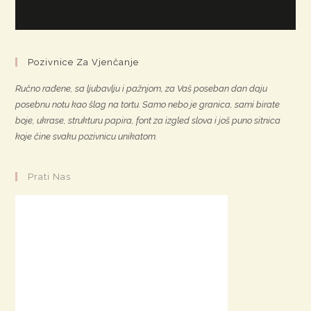
Pozivnice Za Vjenčanje
Ručno rađene, sa ljubavlju i pažnjom, za Vaš poseban dan daju
posebnu notu kao šlag na tortu. Samo nebo je granica, sami birate
boje, ukrase, strukturu papira, font za izgled slova i još puno sitnica
koje čine svaku pozivnicu unikatom.
Prati Nas